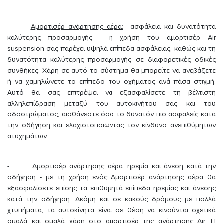
-
Αμορτισέρ ανάρτησης αέρα:
ασφάλεια και δυνατότητα
καλύτερης προσαρμογής - η χρήση του αμορτισέρ Air
suspension σας παρέχει υψηλά επίπεδα ασφάλειας, καθώς και τη
δυνατότητα καλύτερης προσαρμογής σε διαφορετικές οδικές
συνθήκες. Χάρη σε αυτό το σύστημα θα μπορείτε να ανεβάζετε
ή να χαμηλώνετε το επίπεδο του οχήματος ανά πάσα στιγμή.
Αυτό θα σας επιτρέψει να εξασφαλίσετε τη βέλτιστη
αλληλεπίδραση μεταξύ του αυτοκινήτου σας και του
οδοστρώματος, αισθάνεστε όσο το δυνατόν πιο ασφαλείς κατά
την οδήγηση και ελαχιστοποιώντας τον κίνδυνο ανεπιθύμητων
ατυχημάτων.
-
Αμορτισέρ ανάρτησης αέρα:
ηρεμία και άνεση κατά την
οδήγηση - με τη χρήση ενός Αμορτισέρ ανάρτησης αέρα θα
εξασφαλίσετε επίσης τα επιθυμητά επίπεδα ηρεμίας και άνεσης
κατά την οδήγηση. Ακόμη και σε κακούς δρόμους με πολλά
χτυπήματα, τα αυτοκίνητα είναι σε θέση να κινούνται σχετικά
ομαλά και ομαλά χάρη στο αμορτισέρ της ανάρτησης Air. Η