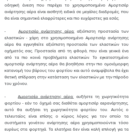
οδηγική άνεση που παρέχει το χρησιμοποιημένο Αμορτισέρ
ανάρτησης αέρα είναι αισθητή ειδικά σε μεγάλες διαδρομές, που
θα είναι σημαντικά ελαφρύτερες και πιο ευχάριστες για εσάς.
-
Αμορτισέρ ανάρτησης αέρα:
αξιόπιστη προστασία των
ελαστικών - χάρη στο χρησιμοποιημένο Αμορτισέρ ανάρτησης
αέρα θα εγγυηθείτε αξιόπιστη προστασία των ελαστικών του
οχήματός σας. Προστασία από τη φθορά, που είναι γενικά ένα
από τα πιο κοινά προβλήματα ελαστικών. Το εγκατεστημένο
αμορτισέρ ανάρτησης αέρα θα βοηθήσει στην πιο ομοιόμορφη
κατανομή του βάρους του φορτίου και αυτό αναμφίβολα θα έχει
θετική επίδραση στην κατάσταση των ελαστικών με την πάροδο
του χρόνου.
-
Αμορτισέρ ανάρτησης αέρα:
αυξήστε τη χωρητικότητα
φορτίου - εάν το όχημά σας διαθέτει αμορτισέρ αερανάρτησης,
αυτό θα αυξήσει τη χωρητικότητα φορτίου του. Αυτός ο
τελευταίος είναι επίσης ο κύριος λόγος για τον οποίο τα
συστήματα γονάτου ανάρτησης αέρα χρησιμοποιούνται τόσο
ευρέως στα φορτηγά. Τα ελατήρια δεν είναι καλή επιλογή για τα