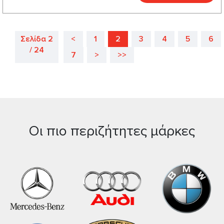
Σελίδα 2
<
1
2
3
4
5
6
/ 24
7
>
>>
Οι πιο περιζήτητες μάρκες