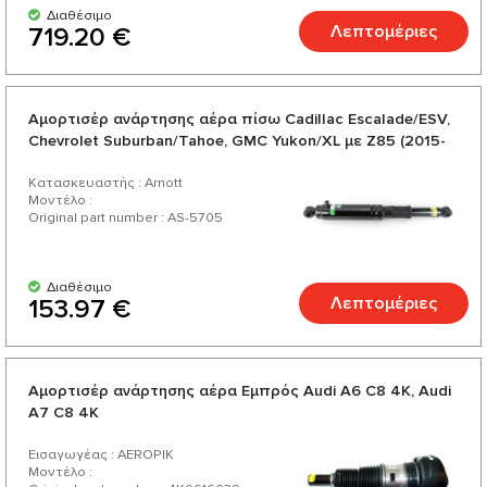
Διαθέσιμο
Λεπτομέριες
719.20 €
Αμορτισέρ ανάρτησης αέρα πίσω Cadillac Escalade/ESV,
Chevrolet Suburban/Tahoe, GMC Yukon/XL με Z85 (2015-
2020)
Κατασκευαστής : Arnott
Μοντέλο :
Original part number : AS-5705
Διαθέσιμο
Λεπτομέριες
153.97 €
Αμορτισέρ ανάρτησης αέρα Εμπρός Audi А6 C8 4K, Audi
А7 C8 4K
Εισαγωγέας : AEROPIK
Μοντέλο :