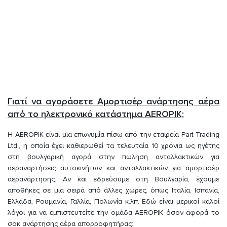
Γιατί να αγοράσετε Αμορτισέρ ανάρτησης αέρα
από το ηλεκτρονικό κατάστημα AEROPIK;
Η AEROPIK είναι μια επωνυμία πίσω από την εταιρεία Part Trading
Ltd., η οποία έχει καθιερωθεί τα τελευταία 10 χρόνια ως ηγέτης
στη βουλγαρική αγορά στην πώληση ανταλλακτικών για
αεραναρτήσεις αυτοκινήτων και ανταλλακτικών για αμορτισέρ
αερανάρτησης. Αν και εδρεύουμε στη Βουλγαρία, έχουμε
αποθήκες σε μια σειρά από άλλες χώρες, όπως Ιταλία, Ισπανία,
Ελλάδα, Ρουμανία, Γαλλία, Πολωνία κ.λπ. Εδώ είναι μερικοί καλοί
λόγοι για να εμπιστευτείτε την ομάδα AEROPIK όσον αφορά το
σοκ ανάρτησης αέρα απορροφητήρας: