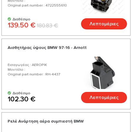
Μοντέλο :
Original part number : 4722555610
Διαθέσιμο
139.50 €
Λεπτομέριες
180.83 €
Αισθητήρας ύψους BMW 97-16 - Arnott
Εισαγωγέας : AEROPIK
Μοντέλο :
Original part number : RH-4437
Διαθέσιμο
Λεπτομέριες
102.30 €
Ρελέ Ανάρτηση αέρα συμπιεστή BMW