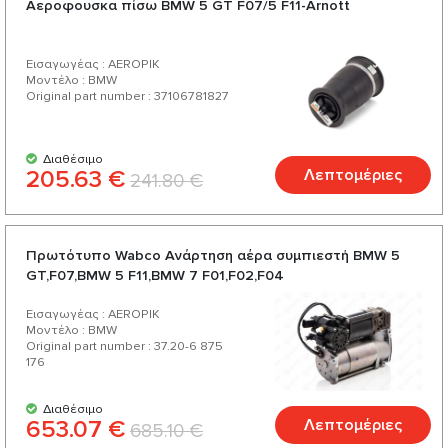
Αεροφουσκα πίσω BMW 5 GT F07/5 F11-Arnott
σχέση ποιότητας-τιμής, μεγάλη γκάμα και ποικιλία από
περισσότερα από 200 προϊόντα για το αυτοκίνητό σας.
Εισαγωγέας : AEROPIK
Μοντέλο : BMW
Original part number : 37106781827
Διαθέσιμο
205.63 €
Λεπτομέριες
241.80 €
Πρωτότυπο Wabco Ανάρτηση αέρα συμπιεστή BMW 5
GT,F07,BMW 5 F11,BMW 7 F01,F02,F04
Εισαγωγέας : AEROPIK
Μοντέλο : BMW
Original part number : 37.20-6 875
176
Διαθέσιμο
653.07 €
Λεπτομέριες
685.10 €