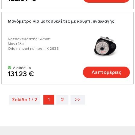
Μανόμετρο για μοτοσυκλέτες με κουμπί εναλλαγής
Κατασκευαστής : Arnott
Μοντέλο :
Original part number : K-2638
Διαθέσιμο
Λεπτομέριες
131.23 €
Σελίδα 1 / 2
1
2
>>