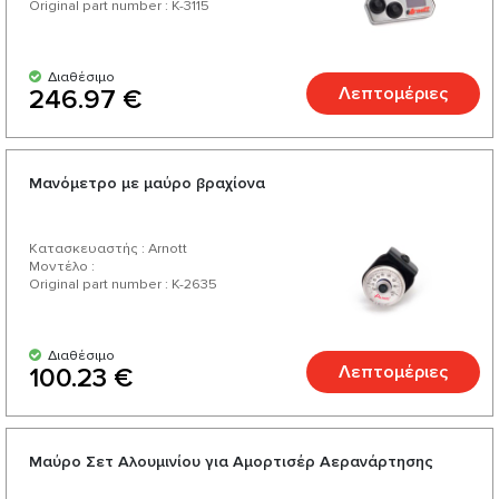
Original part number : K-3115
Διαθέσιμο
Λεπτομέριες
246.97 €
Μανόμετρο με μαύρο βραχίονα
Κατασκευαστής : Arnott
Μοντέλο :
Original part number : K-2635
Διαθέσιμο
Λεπτομέριες
100.23 €
Μαύρο Σετ Αλουμινίου για Αμορτισέρ Αερανάρτησης