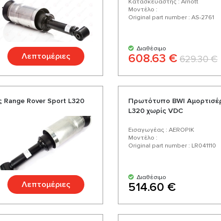
Κατασκευαστής : Arnott
Μοντέλο :
Original part number : AS-2761
Διαθέσιμο
Λεπτομέριες
608.63 €
629.30 €
 Range Rover Sport L320
Πρωτότυπο BWI Αμορτισέρ
L320 χωρίς VDC
Εισαγωγέας : AEROPIK
Μοντέλο :
Original part number : LR041110
Διαθέσιμο
Λεπτομέριες
514.60 €