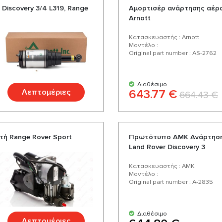
Discovery 3/4 L319, Range
Αμορτισέρ ανάρτησης αέρα
Arnott
Κατασκευαστής : Arnott
Μοντέλο :
Original part number : AS-2762
Διαθέσιμο
Λεπτομέριες
643.77 €
664.43 €
ή Range Rover Sport
Πρωτότυπο AMK Ανάρτηση 
Land Rover Discovery 3
Κατασκευαστής : AMK
Μοντέλο :
Original part number : А-2835
Διαθέσιμο
Λεπτομέριες