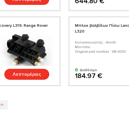
644.80 €
overy L319, Range Rover
Μπλοκ βαλβίδων Πίσω Land 
L320
Κατασκευαστής : Arnott
Μοντέλο :
Original part number : VB-4333
Διαθέσιμο
Λεπτομέριες
184.97 €
>>