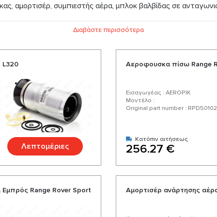
ας, αμορτισέρ, συμπιεστής αέρα, μπλοκ βαλβίδας σε ανταγωνισ
κά εξαρτήματα για την Range Rover Sport από αξιόπιστους κατ
Διαβάστε περισσότερα
ας, μια πλούσια και μια ποικιλία από πάνω από 200 προϊόντα γι
 L320
Αεροφουσκα πίσω Range R
Εισαγωγέας : AEROPIK
Μοντέλο :
Original part number : RPD5010
Κατόπιν αιτήσεως
Λεπτομέριες
256.27 €
Εμπρός Range Rover Sport
Αμορτισέρ ανάρτησης αέρα