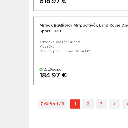
618.97 €
Μπλοκ βαλβίδων Μπροστινός Land Rover Disc
Sport L320
Κατασκευαστής : Arnott
Μοντέλο :
Original part number : VB-4332
Διαθέσιμο
184.97 €
Σελίδα 1 / 3
1
2
3
>