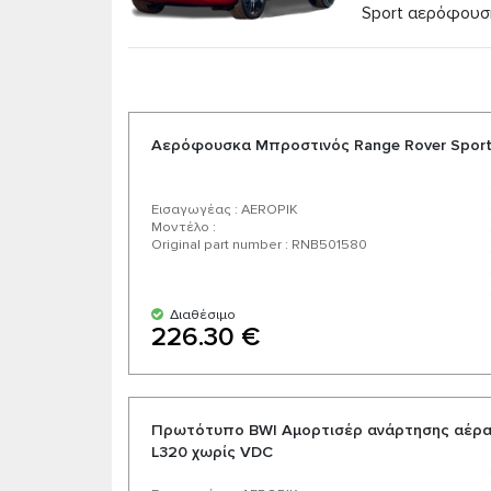
Sport αερόφουσκ
παράδοσης. Επιλέγοντας μας επιλέγετε ποιοτι
Απολαύστε μια εξαιρετική σχέση τιμής-ποιότητ
Αερόφουσκα Μπροστινός Range Rover Sport
Εισαγωγέας : AEROPIK
Μοντέλο :
Original part number : RNB501580
Διαθέσιμο
226.30 €
Πρωτότυπο BWI Αμορτισέρ ανάρτησης αέρα 
L320 χωρίς VDC