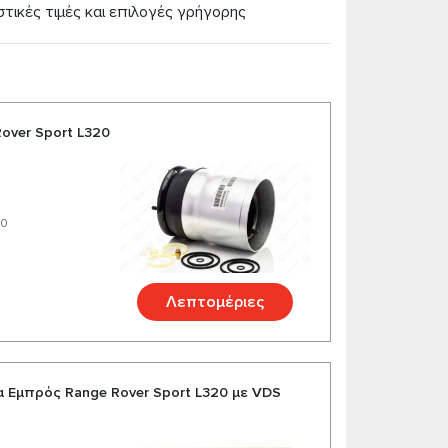
τικές τιμές και επιλογές γρήγορης
ασκευαστές της Γερμανίας και της Αμερικής.
α το αυτοκίνητό σας.
over Sport L320
20
Λεπτομέριες
 Εμπρός Range Rover Sport L320 με VDS