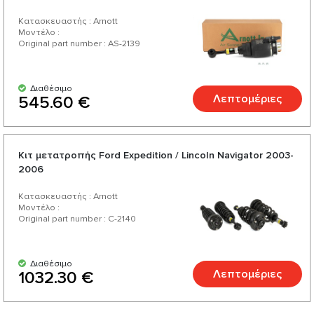
Κατασκευαστής : Arnott
Μοντέλο :
Original part number : AS-2139
Διαθέσιμο
Λεπτομέριες
545.60 €
Κιτ μετατροπής Ford Expedition / Lincoln Navigator 2003-
2006
Κατασκευαστής : Arnott
Μοντέλο :
Original part number : C-2140
Διαθέσιμο
Λεπτομέριες
1032.30 €