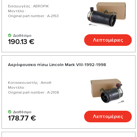
Απολαύστε μια εξαιρετική σχέση τιμής-ποιότητας, μια
Εισαγωγέας : AEROPIK
πλούσια και μια ποικιλία από πάνω από 200 προϊόντα για
Μοντέλο :
Original part number : A-2153
το αυτοκίνητό σας.
Διαθέσιμο
Λεπτομέριες
190.13 €
Αερόφουσκα πίσω Lincoln Mark VIII-1992-1998
Κατασκευαστής : Arnott
Μοντέλο :
Original part number : A-2108
Διαθέσιμο
Λεπτομέριες
178.77 €