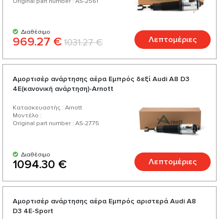
Original part number : AS-2561
Διαθέσιμο
969.27 €
Λεπτομέριες
1031.27 €
Αμορτισέρ ανάρτησης αέρα Εμπρός δεξί Audi A8 D3
4E(κανονική ανάρτηση)-Arnott
Κατασκευαστής : Arnott
Μοντέλο :
Original part number : AS-2775
Διαθέσιμο
Λεπτομέριες
1094.30 €
Αμορτισέρ ανάρτησης αέρα Εμπρός αριστερά Audi А8
D3 4E-Sport