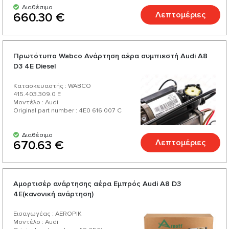
Διαθέσιμο
Λεπτομέριες
660.30 €
Πρωτότυπο Wabco Ανάρτηση αέρα συμπιεστή Audi A8
D3 4E Diesel
Κατασκευαστής : WABCO
415.403.309.0 E
Μοντέλο : Audi
Original part number : 4E0 616 007 C
Διαθέσιμο
Λεπτομέριες
670.63 €
Αμορτισέρ ανάρτησης αέρα Εμπρός Audi A8 D3
4E(κανονική ανάρτηση)
Εισαγωγέας : AEROPIK
Μοντέλο : Audi