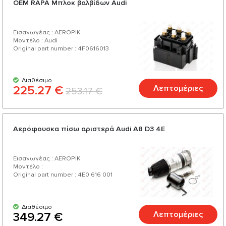
ОЕМ RAPA Μπλοκ βαλβίδων Audi
προϊόντα για το αυτοκίνητό σας.
Εισαγωγέας : AEROPIK
Μοντέλο : Audi
Original part number : 4F0616013
Διαθέσιμο
225.27 €
Λεπτομέριες
253.17 €
Αερόφουσκα πίσω αριστερά Audi А8 D3 4E
Εισαγωγέας : AEROPIK
Μοντέλο :
Original part number : 4E0 616 001
Διαθέσιμο
Λεπτομέριες
349.27 €