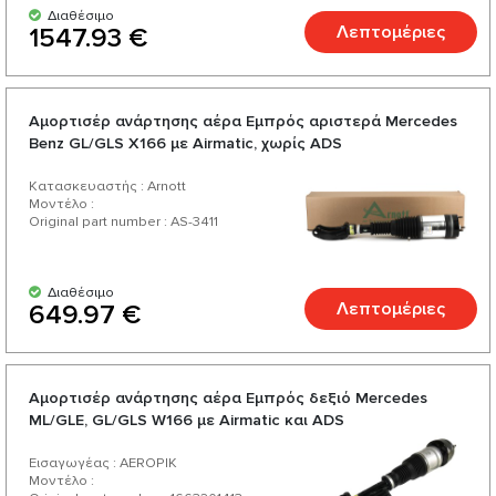
Διαθέσιμο
Λεπτομέριες
1547.93 €
Αμορτισέρ ανάρτησης αέρα Εμπρός αριστερά Mercedes
Benz GL/GLS X166 με Airmatic, χωρίς ADS
Κατασκευαστής : Arnott
Μοντέλο :
Original part number : AS-3411
Διαθέσιμο
Λεπτομέριες
649.97 €
Αμορτισέρ ανάρτησης αέρα Εμπρός δεξιό Mercedes
ML/GLE, GL/GLS W166 με Airmatic και ADS
Εισαγωγέας : AEROPIK
Μοντέλο :