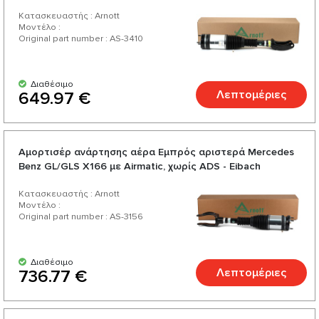
Κατασκευαστής : Arnott
Μοντέλο :
Original part number : AS-3410
Διαθέσιμο
Λεπτομέριες
649.97 €
Αμορτισέρ ανάρτησης αέρα Εμπρός αριστερά Mercedes
Benz GL/GLS X166 με Airmatic, χωρίς ADS - Eibach
Κατασκευαστής : Arnott
Μοντέλο :
Original part number : AS-3156
Διαθέσιμο
Λεπτομέριες
736.77 €