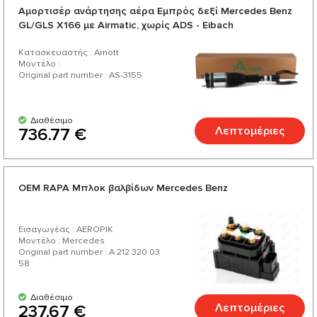
Αμορτισέρ ανάρτησης αέρα Εμπρός δεξί Mercedes Benz
GL/GLS X166 με Airmatic, χωρίς ADS - Eibach
Κατασκευαστής : Arnott
Μοντέλο :
Original part number : AS-3155
Διαθέσιμο
Λεπτομέριες
736.77 €
ОЕМ RAPA Μπλοκ βαλβίδων Mercedes Benz
Εισαγωγέας : AEROPIK
Μοντέλο : Mercedes
Original part number : A 212 320 03
58
Διαθέσιμο
Λεπτομέριες
237.67 €