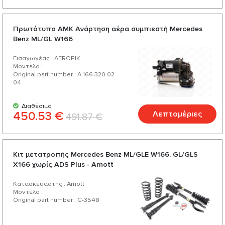
Πρωτότυπο AMK Ανάρτηση αέρα συμπιεστή Mercedes
Benz ML/GL W166
Εισαγωγέας : AEROPIK
Μοντέλο :
Original part number : A 166 320 02
04
Διαθέσιμο
450.53 €
Λεπτομέριες
491.87 €
Κιτ μετατροπής Mercedes Benz ML/GLE W166, GL/GLS
X166 χωρίς ADS Plus - Arnott
Κατασκευαστής : Arnott
Μοντέλο :
Original part number : C-3548