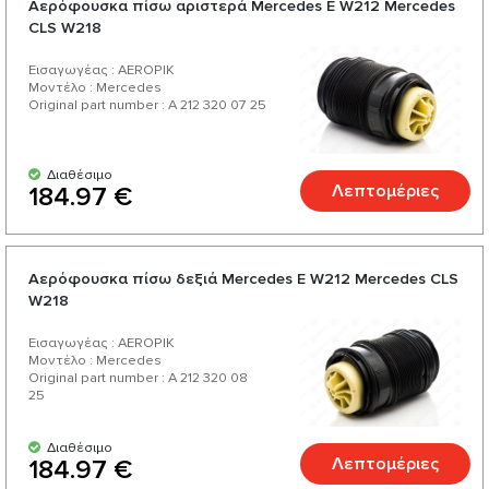
Αερόφουσκα πίσω αριστερά Mercedes E W212 Mercedes
ποιότητας, μια πλούσια και μια ποικιλία από πάνω από 200
CLS W218
προϊόντα για το αυτοκίνητό σας.
Εισαγωγέας : AEROPIK
Μοντέλο : Mercedes
Original part number : A 212 320 07 25
Διαθέσιμο
Λεπτομέριες
184.97 €
Αερόφουσκα πίσω δεξιά Mercedes E W212 Mercedes CLS
W218
Εισαγωγέας : AEROPIK
Μοντέλο : Mercedes
Original part number : A 212 320 08
25
Διαθέσιμο
Λεπτομέριες
184.97 €