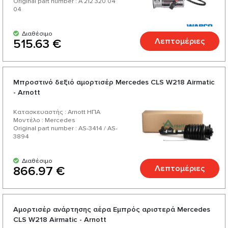
Original part number : A 212 320 04
04
Διαθέσιμο
Λεπτομέριες
515.63 €
Μπροστινό δεξιό αμορτισέρ Mercedes CLS W218 Airmatic
- Arnott
Κατασκευαστής : Arnott ΗΠΑ
Μοντέλο : Mercedes
Original part number : AS-3414 / AS-
3894
Διαθέσιμο
Λεπτομέριες
866.97 €
Αμορτισέρ ανάρτησης αέρα Εμπρός αριστερά Mercedes
CLS W218 Airmatic - Arnott