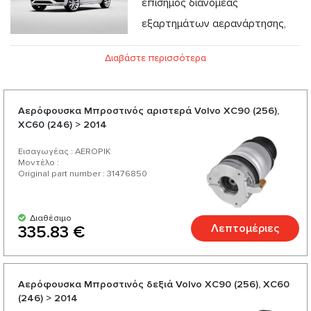
επίσημος διανομέας
εξαρτημάτων αερανάρτησης,
προσφέρουμε αερόσακους, συμπιεστή αερόσακων,
Διαβάστε περισσότερα
αμορτισέρ για Volvo σε ανταγωνιστικές τιμές και
δυνατότητα ταχείας παράδοσης. Επιλέγοντας εμάς,
επιλέγετε ποιοτικά ανταλλακτικά για το Volvo σας από
Aερόφουσκα Μπροστινός αριστερά Volvo XC90 (256),
XC60 (246) > 2014
αξιόπιστους Γερμανούς και Αμερικανούς κατασκευαστές.
Απολαύστε εξαιρετική σχέση ποιότητας-τιμής, μεγάλη
Εισαγωγέας : AEROPIK
Μοντέλο :
γκάμα και ποικιλία από περισσότερα από 200 προϊόντα για
Original part number : 31476850
το αυτοκίνητό σας.
Διαθέσιμο
Λεπτομέριες
335.83 €
Aερόφουσκα Μπροστινός δεξιά Volvo XC90 (256), XC60
(246) > 2014