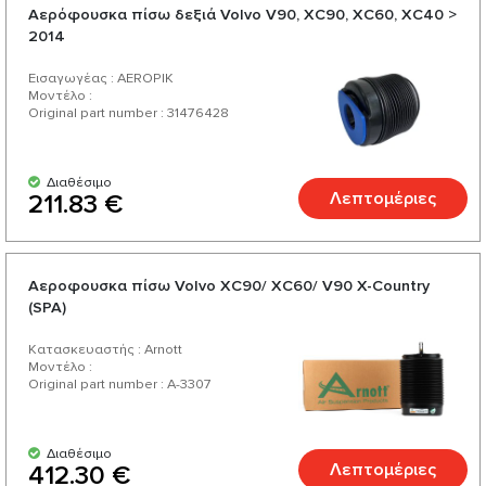
Αερόφουσκα πίσω δεξιά Volvo V90, XC90, XC60, XC40 >
2014
Εισαγωγέας : AEROPIK
Μοντέλο :
Original part number : 31476428
Διαθέσιμο
Λεπτομέριες
211.83 €
Αεροφουσκα πίσω Volvo XC90/ XC60/ V90 X-Country
(SPA)
Κατασκευαστής : Arnott
Μοντέλο :
Original part number : A-3307
Διαθέσιμο
Λεπτομέριες
412.30 €