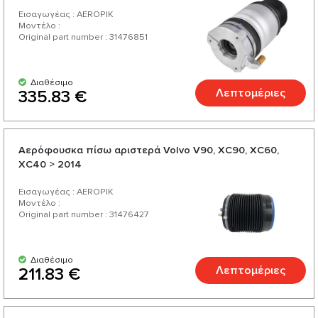
Εισαγωγέας : AEROPIK
Μοντέλο :
Original part number : 31476851
Διαθέσιμο
Λεπτομέριες
335.83 €
Αερόφουσκα πίσω αριστερά Volvo V90, XC90, XC60,
XC40 > 2014
Εισαγωγέας : AEROPIK
Μοντέλο :
Original part number : 31476427
Διαθέσιμο
Λεπτομέριες
211.83 €