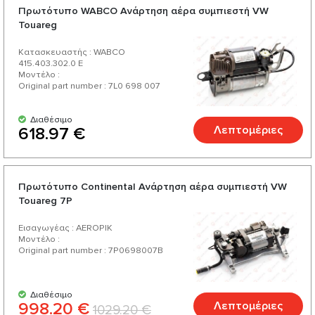
Πρωτότυπο WABCO Ανάρτηση αέρα συμπιεστή VW
Touareg
Κατασκευαστής : WABCO
415.403.302.0 E
Μοντέλο :
Original part number : 7L0 698 007
Διαθέσιμο
Λεπτομέριες
618.97 €
Πρωτότυπο Continental Ανάρτηση αέρα συμπιεστή VW
Touareg 7P
Εισαγωγέας : AEROPIK
Μοντέλο :
Original part number : 7P0698007B
Διαθέσιμο
998.20 €
Λεπτομέριες
1029.20 €