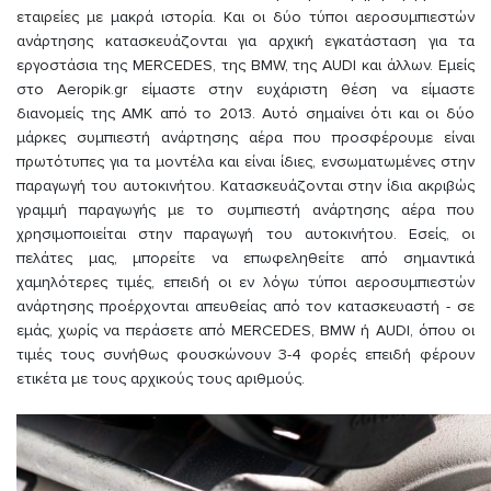
εταιρείες με μακρά ιστορία. Και οι δύο τύποι αεροσυμπιεστών
ανάρτησης κατασκευάζονται για αρχική εγκατάσταση για τα
εργοστάσια της MERCEDES, της BMW, της AUDI και άλλων. Εμείς
στο Aeropik.gr είμαστε στην ευχάριστη θέση να είμαστε
διανομείς της AMK από το 2013. Αυτό σημαίνει ότι και οι δύο
μάρκες συμπιεστή ανάρτησης αέρα που προσφέρουμε είναι
πρωτότυπες για τα μοντέλα και είναι ίδιες, ενσωματωμένες στην
παραγωγή του αυτοκινήτου. Κατασκευάζονται στην ίδια ακριβώς
γραμμή παραγωγής με το συμπιεστή ανάρτησης αέρα που
χρησιμοποιείται στην παραγωγή του αυτοκινήτου. Εσείς, οι
πελάτες μας, μπορείτε να επωφεληθείτε από σημαντικά
χαμηλότερες τιμές, επειδή οι εν λόγω τύποι αεροσυμπιεστών
ανάρτησης προέρχονται απευθείας από τον κατασκευαστή - σε
εμάς, χωρίς να περάσετε από MERCEDES, BMW ή AUDI, όπου οι
τιμές τους συνήθως φουσκώνουν 3-4 φορές επειδή φέρουν
ετικέτα με τους αρχικούς τους αριθμούς.