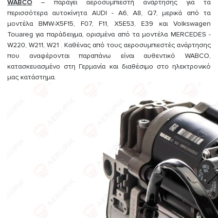
WABCO
– παράγει αεροσυμπιεστή ανάρτησης για τα
περισσότερα αυτοκίνητα AUDI - A6, A8, Q7, μερικά από τα
μοντέλα BMW-X5F15, F07, F11, X5E53, E39 και Volkswagen
Touareg για παράδειγμα, ορισμένα από τα μοντέλα MERCEDES -
W220, W211, W21 . Καθένας από τους αεροσυμπιεστές ανάρτησης
που αναφέρονται παραπάνω είναι αυθεντικό WABCO,
κατασκευασμένο στη Γερμανία και διαθέσιμο στο ηλεκτρονικό
μας κατάστημα.