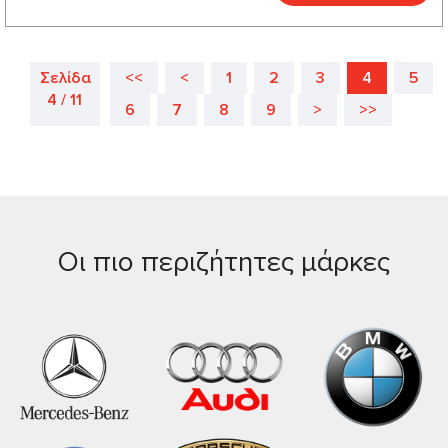
Σελίδα
<<
<
1
2
3
4
5
4 / 11
6
7
8
9
>
>>
Οι πιο περιζήτητες μάρκες