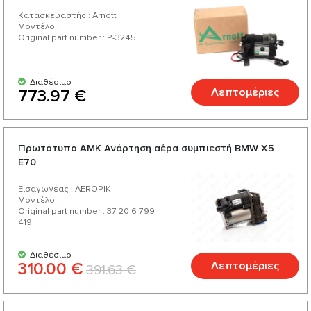
Κατασκευαστής : Arnott
Μοντέλο :
Original part number : P-3245
Διαθέσιμο
Λεπτομέριες
773.97 €
Πρωτότυπο AMK Ανάρτηση αέρα συμπιεστή BMW X5
E70
Εισαγωγέας : AEROPIK
Μοντέλο :
Original part number : 37 20 6 799
419
Διαθέσιμο
310.00 €
Λεπτομέριες
391.63 €