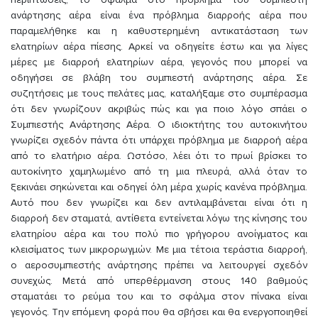
ανάρτησης αέρα είναι ένα πρόβλημα διαρροής αέρα που
παραμελήθηκε και η καθυστερημένη αντικατάσταση των
ελατηρίων αέρα πίεσης. Αρκεί να οδηγείτε έστω και για λίγες
μέρες με διαρροή ελατηρίων αέρα, γεγονός που μπορεί να
οδηγήσει σε βλάβη του συμπιεστή ανάρτησης αέρα. Σε
συζητήσεις με τους πελάτες μας, καταλήξαμε στο συμπέρασμα
ότι δεν γνωρίζουν ακριβώς πώς και για ποιο λόγο σπάει ο
Συμπιεστής Ανάρτησης Αέρα. Ο ιδιοκτήτης του αυτοκινήτου
γνωρίζει σχεδόν πάντα ότι υπάρχει πρόβλημα με διαρροή αέρα
από το ελατήριο αέρα. Ωστόσο, λέει ότι το πρωί βρίσκει το
αυτοκίνητο χαμηλωμένο από τη μια πλευρά, αλλά όταν το
ξεκινάει σηκώνεται και οδηγεί όλη μέρα χωρίς κανένα πρόβλημα.
Αυτό που δεν γνωρίζει και δεν αντιλαμβάνεται είναι ότι η
διαρροή δεν σταματά, αντίθετα εντείνεται λόγω της κίνησης του
ελατηρίου αέρα και του πολύ πιο γρήγορου ανοίγματος και
κλεισίματος των μικρορωγμών. Με μια τέτοια τεράστια διαρροή,
ο αεροσυμπιεστής ανάρτησης πρέπει να λειτουργεί σχεδόν
συνεχώς. Μετά από υπερθέρμανση στους 140 βαθμούς
σταματάει το ρεύμα του και το σφάλμα στον πίνακα είναι
γεγονός. Την επόμενη φορά που θα σβήσει και θα ενεργοποιηθεί