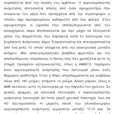
συμπιέζεται από την κίνηση του εμβόλου. Ο αεροσυμπιεστής
ανάρτησης αποτελείται επίσης από έναν αφυγραντήρα που
στεγνώνει τον αέρα που προέρχεται από την ατμόσφαιρα, ο
οποίος είχε προηγουμένως καθαριστεί από ένα φίλτρο. Στον
αφυγραντήρα, η υγρασία που απελευθερώνεται από τον
εισερχόμενο αέρα αποθηκεύεται για λίγο μέχρι να εξατμιστεί
μέσω της θερμότητας που παράγεται κατά τη λειτουργία του
Συμπιεστή Ανάρτησης Αέρα. Ενεργοποιείται και απενεργοποιείται
από ένα ρελέ, το οποίο ελέγχεται από την ηλεκτρονική μονάδα
ελέγχου. Μια ηλεκτρομαγνητική βαλβίδα φροντίζει για την
απελευθέρωση υπερπίεσης ή πίεσης που δεν χρειάζεται αυτή τη
στιγμή. Ορισμένοι κατασκευαστές, όπως η WABCO, παράγουν
έναν αεροσυμπιεστή ανάρτησης που λειτουργεί μέσω ενός
θερμικού αισθητήρα. Όταν η θήκη υπερθερμαίνεται και ανεβαίνει
πάνω από 140 μοίρες, σταματά το ρεύμα. Άλλες μάρκες όπως η
AMK εκτελούν αυτή τη λειτουργία με την πάροδο του χρόνου. Σε
γενικές γραμμές, με κανονική λειτουργία, ο αεροσυμπιεστής
ανάρτησης λειτουργεί για πολύ μικρό χρονικό διάστημα, έως και
40 δευτερόλεπτα. Η μέγιστη πίεση του ολοκαίνουργιου
αεροσυμπιεστή ανάρτησης κυμαίνεται μεταξύ 17-21 bar. Τα