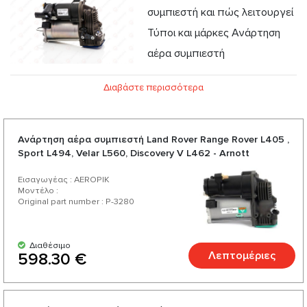
συμπιεστή και πώς λειτουργεί
Τύποι και μάρκες Ανάρτηση
αέρα συμπιεστή
Εγγύηση προέλευσης του Ανάρτηση αέρα συμπιεστή
Διαβάστε περισσότερα
Προβλήματα και φροντίδα για την κατάσταση του
Ανάρτηση αέρα συμπιεστή
Ανάρτηση αέρα συμπιεστή Land Rover Range Rover L405 ,
Sport L494, Velar L560, Discovery V L462 - Arnott
Εισαγωγέας : AEROPIK
Μοντέλο :
Original part number : P-3280
Διαθέσιμο
Λεπτομέριες
598.30 €