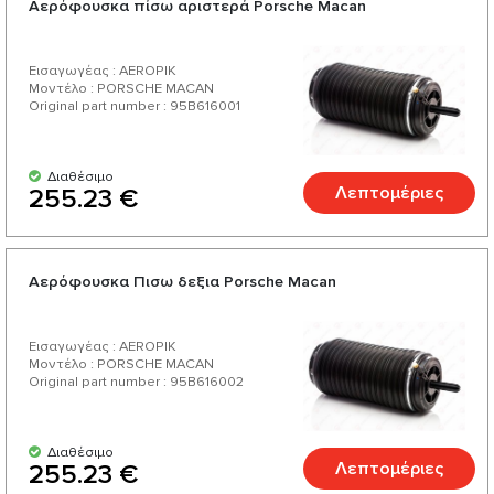
Αερόφουσκα πίσω αριστερά Porsche Macan
Αμερικής. Απολαύστε μια εξαιρετική σχέση τιμής-
ποιότητας, μια πλούσια και μια ποικιλία από πάνω από 200
Εισαγωγέας : AEROPIK
προϊόντα για το αυτοκίνητό σας.
Μοντέλο : PORSCHE MACAN
Original part number : 95B616001
Διαθέσιμο
Λεπτομέριες
255.23 €
Αερόφουσκα Πισω δεξια Porsche Macan
Εισαγωγέας : AEROPIK
Μοντέλο : PORSCHE MACAN
Original part number : 95B616002
Διαθέσιμο
Λεπτομέριες
255.23 €