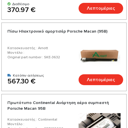
Διαθέσιμο
Λεπτομέριες
370.97 €
Πίσω Ηλεκτρονικό αμορτισέρ Porsche Macan (95B)
Κατασκευαστής : Arnott
Μοντέλο :
Original part number : SKE-3632
Κατόπιν αιτήσεως
Λεπτομέριες
567.30 €
Πρωτότυπο Continental Ανάρτηση αέρα συμπιεστή
Porsche Macan 95B
Κατασκευαστής : Continental
Μοντέλο :