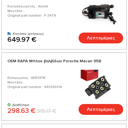
Κατασκευαστής : Arnott
Μοντέλο :
Original part number : P-3479
Κατόπιν αιτήσεως
Λεπτομέριες
649.97 €
ОЕМ RAPA Μπλοκ βαλβίδων Porsche Macan 95B
Εισαγωγέας : AEROPIK
Μοντέλο :
Original part number : 9A7616014
Διαθέσιμο
298.63 €
Λεπτομέριες
315.17 €