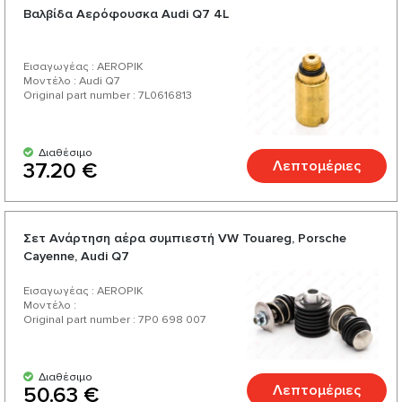
Βαλβίδα Aερόφουσκα Audi Q7 4L
Εισαγωγέας : AEROPIK
Μοντέλο : Audi Q7
Original part number : 7L0616813
Διαθέσιμο
Λεπτομέριες
37.20 €
Σετ Ανάρτηση αέρα συμπιεστή VW Touareg, Porsche
Cayenne, Audi Q7
Εισαγωγέας : AEROPIK
Μοντέλο :
Original part number : 7P0 698 007
Διαθέσιμο
Λεπτομέριες
50.63 €