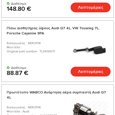
Διαθέσιμο
Λεπτομέριες
148.80 €
Πίσω αισθητήρας ύψους Audi Q7 4L, VW Touareg 7L,
Porsche Cayenne 9PA
Εισαγωγέας : AEROPIK
Μοντέλο :
Original part number : 7L0616571
Διαθέσιμο
Λεπτομέριες
88.87 €
Πρωτότυπο WABCO Ανάρτηση αέρα συμπιεστή Audi Q7
4L
Εισαγωγέας : AEROPIK
Μοντέλο : Audi