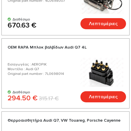
Original part number : 4L0698007
Διαθέσιμο
Λεπτομέριες
670.63 €
ОЕМ RAPA Μπλοκ βαλβίδων Audi Q7 4L
Εισαγωγέας : AEROPIK
Μοντέλο : Audi Q7
Original part number : 7L0698014
Διαθέσιμο
294.50 €
Λεπτομέριες
315.17 €
Θερμοαισθητήρα Audi Q7, VW Touareg, Porsche Cayenne