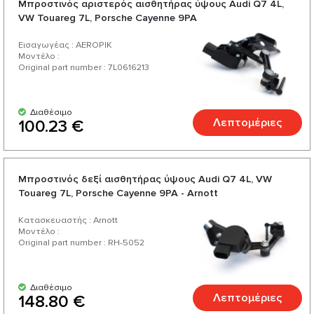
Μπροστινός αριστερός αισθητήρας ύψους Audi Q7 4L,
προϊόντα για το αυτοκίνητό σας.
VW Touareg 7L, Porsche Cayenne 9PA
Εισαγωγέας : AEROPIK
Μοντέλο :
Original part number : 7L0616213
Διαθέσιμο
Λεπτομέριες
100.23 €
Μπροστινός δεξί αισθητήρας ύψους Audi Q7 4L, VW
Touareg 7L, Porsche Cayenne 9PA - Arnott
Κατασκευαστής : Arnott
Μοντέλο :
Original part number : RH-5052
Διαθέσιμο
Λεπτομέριες
148.80 €