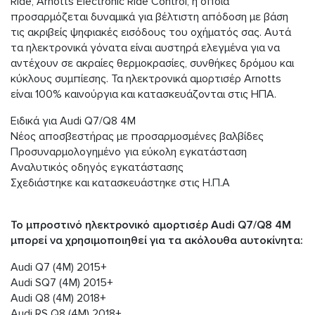
Ride, Arnotts Electronic Ride Control, η οποία
προσαρμόζεται δυναμικά για βέλτιστη απόδοση με βάση
τις ακριβείς ψηφιακές εισόδους του οχήματός σας. Αυτά
τα ηλεκτρονικά γόνατα είναι αυστηρά ελεγμένα για να
αντέχουν σε ακραίες θερμοκρασίες, συνθήκες δρόμου και
κύκλους συμπίεσης. Τα ηλεκτρονικά αμορτισέρ Arnotts
είναι 100% καινούργια και κατασκευάζονται στις ΗΠΑ.
Ειδικά για Audi Q7/Q8 4M
Νέος αποσβεστήρας με προσαρμοσμένες βαλβίδες
Προσυναρμολογημένο για εύκολη εγκατάσταση
Αναλυτικός οδηγός εγκατάστασης
Σχεδιάστηκε και κατασκευάστηκε στις Η.Π.Α
Το μπροστινό ηλεκτρονικό αμορτισέρ Audi Q7/Q8 4M
μπορεί να χρησιμοποιηθεί για τα ακόλουθα αυτοκίνητα:
Audi Q7 (4M) 2015+
Audi SQ7 (4M) 2015+
Audi Q8 (4M) 2018+
Audi RS Q8 (4M) 2018+