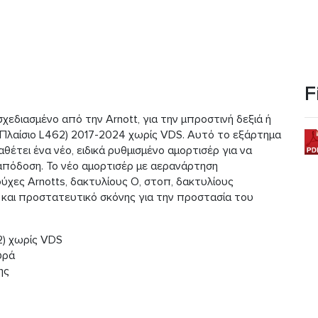
F
χεδιασμένο από την Arnott, για την μπροστινή δεξιά ή
(Πλαίσιο L462) 2017-2024 χωρίς VDS. Αυτό το εξάρτημα
θέτει ένα νέο, ειδικά ρυθμισμένο αμορτισέρ για να
 απόδοση. Το νέο αμορτισέρ με αερανάρτηση
ύχες Arnotts, δακτυλίους Ο, στοπ, δακτυλίους
και προστατευτικό σκόνης για την προστασία του
2) χωρίς VDS
υρά
ης