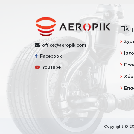
Πλη
Σχετ
office@aeropik.com
Ιστο
Facebook
Προ
YouTube
Χάρ
Επα
Copyright © 20