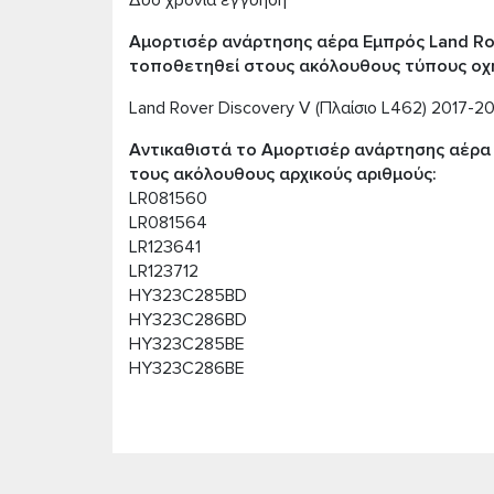
Δύο χρόνια εγγύηση
Αμορτισέρ ανάρτησης αέρα Εμπρός Land Rov
τοποθετηθεί στους ακόλουθους τύπους οχ
Land Rover Discovery V (Πλαίσιο L462) 2017-
Αντικαθιστά το Αμορτισέρ ανάρτησης αέρα 
τους ακόλουθους αρχικούς αριθμούς:
LR081560
LR081564
LR123641
LR123712
HY323C285BD
HY323C286BD
HY323C285BE
HY323C286BE