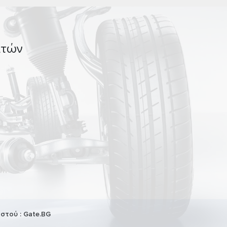
ατών
Ιστού :
Gate.BG