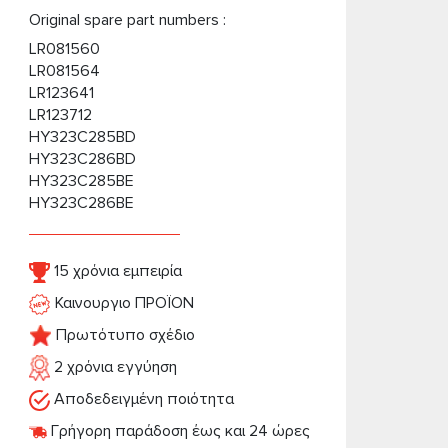
Original spare part numbers :
LR081560
LR081564
LR123641
LR123712
HY323C285BD
HY323C286BD
HY323C285BE
HY323C286BE
15 χρόνια εμπειρία
Καινουργιο ΠΡΟΪΟΝ
Πρωτότυπο σχέδιο
2 χρόνια εγγύηση
Αποδεδειγμένη ποιότητα
Γρήγορη παράδοση έως και 24 ώρες