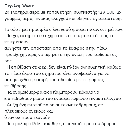
Περιλαμβάνει:
2x ελατήρια αέρα με τοποθέτηση, συμπιεστής 12V 50L, 2x
γραμμές αέρα, πίνακας ελέγχου και οδηγίες εγκατάστασης.
Το σύστημα προσφέρει ένα ευρύ φάσμα πλεονεκτημάτων:
• Τα χειριστήρια του οχήματος και ο συμπιεστής σας το
επιτρέπουν
αυξήστε την απόσταση από το έδαφος στην πίσω
προεξοχή χωρίς να αφήνετε την άνεση του καθίσματος
σας
• Η επιβίβαση σε φέρι δεν είναι πλέον ανησυχητική, καθώς
το πίσω άκρο του οχήματος είναι ανυψωμένο για να
αποφευχθεί η επαφή του πλαισίου με τις ράμπες
επιβίβασης
• Τα ανομοιόμορφα φορτία μπορούν εύκολα να
ισοπεδωθούν μέσω του ενσωματωμένου πίνακα ελέγχου
• Αυξημένη ευστάθεια σε αυτοκινητόδρομους, σε
πλευρικούς ανέμους και
όταν σε προσπερνούν
• Το αμάξωμα Rolis μειώθηκε, η συγκράτηση του δρόμου