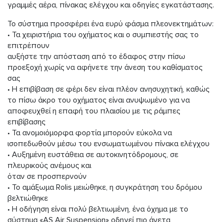
γραμμές αέρα, πίνακας ελέγχου και οδηγίες εγκατάστασης.
Το σύστημα προσφέρει ένα ευρύ φάσμα πλεονεκτημάτων:
• Τα χειριστήρια του οχήματος και ο συμπιεστής σας το
επιτρέπουν
αυξήστε την απόσταση από το έδαφος στην πίσω
προεξοχή χωρίς να αφήνετε την άνεση του καθίσματος
σας
• Η επιβίβαση σε φέρι δεν είναι πλέον ανησυχητική, καθώς
το πίσω άκρο του οχήματος είναι ανυψωμένο για να
αποφευχθεί η επαφή του πλαισίου με τις ράμπες
επιβίβασης
• Τα ανομοιόμορφα φορτία μπορούν εύκολα να
ισοπεδωθούν μέσω του ενσωματωμένου πίνακα ελέγχου
• Αυξημένη ευστάθεια σε αυτοκινητόδρομους, σε
πλευρικούς ανέμους και
όταν σε προσπερνούν
• Το αμάξωμα Rolis μειώθηκε, η συγκράτηση του δρόμου
βελτιώθηκε
• Η οδήγηση είναι πολύ βελτιωμένη, ένα όχημα με το
σύστημα «AS Air Suspension» οδηγεί πιο άνετα