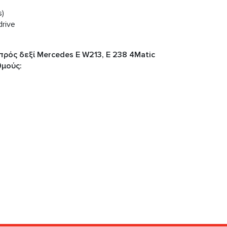
s)
rive
ρός δεξί Mercedes E W213, E 238 4Matic
θμούς: