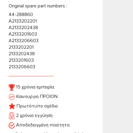
Original spare part numbers :
44-288860
A2133202201
A2133202438
A2133201603
A2133206603
2133202201
2133202438
2133201603
2133206603
15 χρόνια εμπειρία
Καινουργιο ΠΡΟΪΟΝ
Πρωτότυπο σχέδιο
2 χρόνια εγγύηση
Αποδεδειγμένη ποιότητα