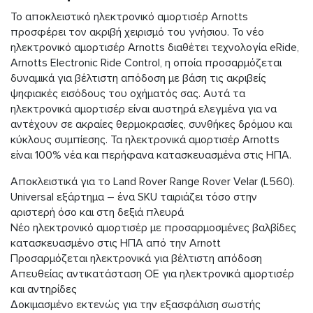
Το αποκλειστικό ηλεκτρονικό αμορτισέρ Arnotts
προσφέρει τον ακριβή χειρισμό του γνήσιου. Το νέο
ηλεκτρονικό αμορτισέρ Arnotts διαθέτει τεχνολογία eRide,
Arnotts Electronic Ride Control, η οποία προσαρμόζεται
δυναμικά για βέλτιστη απόδοση με βάση τις ακριβείς
ψηφιακές εισόδους του οχήματός σας. Αυτά τα
ηλεκτρονικά αμορτισέρ είναι αυστηρά ελεγμένα για να
αντέχουν σε ακραίες θερμοκρασίες, συνθήκες δρόμου και
κύκλους συμπίεσης. Τα ηλεκτρονικά αμορτισέρ Arnotts
είναι 100% νέα και περήφανα κατασκευασμένα στις ΗΠΑ.
Αποκλειστικά για το Land Rover Range Rover Velar (L560).
Universal εξάρτημα – ένα SKU ταιριάζει τόσο στην
αριστερή όσο και στη δεξιά πλευρά
Νέο ηλεκτρονικό αμορτισέρ με προσαρμοσμένες βαλβίδες
κατασκευασμένο στις ΗΠΑ από την Arnott
Προσαρμόζεται ηλεκτρονικά για βέλτιστη απόδοση
Απευθείας αντικατάσταση ΟΕ για ηλεκτρονικά αμορτισέρ
και αντηρίδες
Δοκιμασμένο εκτενώς για την εξασφάλιση σωστής