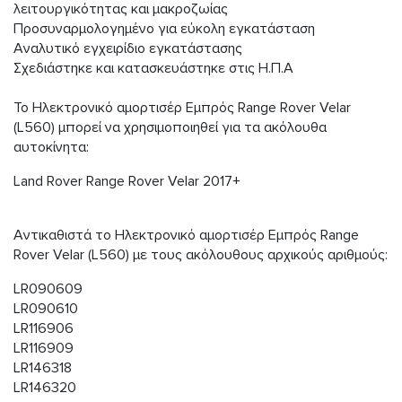
λειτουργικότητας και μακροζωίας
Προσυναρμολογημένο για εύκολη εγκατάσταση
Αναλυτικό εγχειρίδιο εγκατάστασης
Σχεδιάστηκε και κατασκευάστηκε στις Η.Π.Α
Το Ηλεκτρονικό αμορτισέρ Εμπρός Range Rover Velar
(L560) μπορεί να χρησιμοποιηθεί για τα ακόλουθα
αυτοκίνητα:
Land Rover Range Rover Velar 2017+
Αντικαθιστά το Ηλεκτρονικό αμορτισέρ Εμπρός Range
Rover Velar (L560) με τους ακόλουθους αρχικούς αριθμούς:
LR090609
LR090610
LR116906
LR116909
LR146318
LR146320