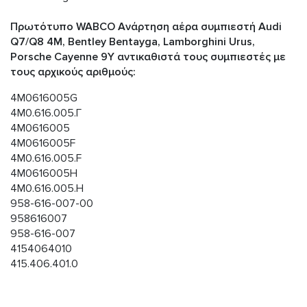
Πρωτότυπο WABCO Ανάρτηση αέρα συμπιεστή Audi
Q7/Q8 4M, Bentley Bentayga, Lamborghini Urus,
Porsche Cayenne 9Y αντικαθιστά τους συμπιεστές με
τους αρχικούς αριθμούς:
4M0616005G
4Μ0.616.005.Γ
4M0616005
4M0616005F
4M0.616.005.F
4M0616005H
4M0.616.005.Η
958-616-007-00
958616007
958-616-007
4154064010
415.406.401.0