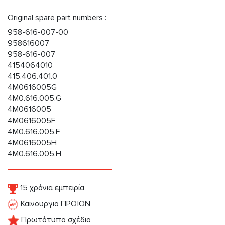
Original spare part numbers :
958-616-007-00
958616007
958-616-007
4154064010
415.406.401.0
4M0616005G
4M0.616.005.G
4M0616005
4M0616005F
4M0.616.005.F
4M0616005H
4M0.616.005.H
15 χρόνια εμπειρία
Καινουργιο ΠΡΟΪΟΝ
Πρωτότυπο σχέδιο