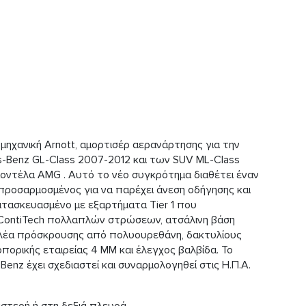
 μηχανική Arnott, αμορτισέρ αερανάρτησης για την
s-Benz GL-Class 2007-2012 και των SUV ML-Class
μοντέλα AMG . Αυτό το νέο συγκρότημα διαθέτει έναν
ροσαρμοσμένος για να παρέχει άνεση οδήγησης και
κατασκευασμένο με εξαρτήματα Tier 1 που
 ContiTech πολλαπλών στρώσεων, ατσάλινη βάση
ολέα πρόσκρουσης από πολυουρεθάνη, δακτυλίους
ρικής εταιρείας 4 MM και έλεγχος βαλβίδα. Το
nz έχει σχεδιαστεί και συναρμολογηθεί στις Η.Π.Α.