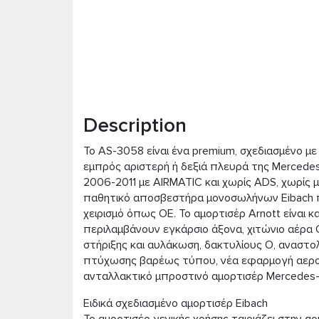
Description
Το AS-3058 είναι ένα premium, σχεδιασμένο με
εμπρός αριστερή ή δεξιά πλευρά της Mercede
2006-2011 με AIRMATIC και χωρίς ADS, χωρίς 
παθητικό αποσβεστήρα μονοσωλήνων Eibach π
χειρισμό όπως OE. Το αμορτισέρ Arnott είναι 
περιλαμβάνουν εγκάρσιο άξονα, χιτώνιο αέρα
στήριξης και αυλάκωση, δακτυλίους O, αναστ
πτύχωσης βαρέως τύπου, νέα εφαρμογή αεροπο
ανταλλακτικό μπροστινό αμορτισέρ Mercedes-Be
Ειδικά σχεδιασμένο αμορτισέρ Eibach