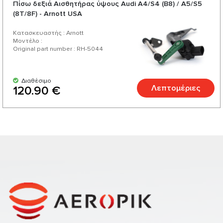
Πίσω δεξιά Αισθητήρας ύψους Audi A4/S4 (B8) / A5/S5
(8T/8F) - Arnott USA
Κατασκευαστής : Arnott
Μοντέλο :
Original part number : RH-5044
Διαθέσιμο
Λεπτομέριες
120.90 €