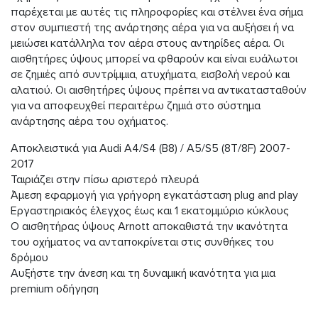
παρέχεται με αυτές τις πληροφορίες και στέλνει ένα σήμα
στον συμπιεστή της ανάρτησης αέρα για να αυξήσει ή να
μειώσει κατάλληλα τον αέρα στους αντηρίδες αέρα. Οι
αισθητήρες ύψους μπορεί να φθαρούν και είναι ευάλωτοι
σε ζημιές από συντρίμμια, ατυχήματα, εισβολή νερού και
αλατιού. Οι αισθητήρες ύψους πρέπει να αντικατασταθούν
για να αποφευχθεί περαιτέρω ζημιά στο σύστημα
ανάρτησης αέρα του οχήματος.
Αποκλειστικά για Audi A4/S4 (B8) / A5/S5 (8T/8F) 2007-
2017
Ταιριάζει στην πίσω αριστερό πλευρά
Άμεση εφαρμογή για γρήγορη εγκατάσταση plug and play
Εργαστηριακός έλεγχος έως και 1 εκατομμύριο κύκλους
Ο αισθητήρας ύψους Arnott αποκαθιστά την ικανότητα
του οχήματος να ανταποκρίνεται στις συνθήκες του
δρόμου
Αυξήστε την άνεση και τη δυναμική ικανότητα για μια
premium οδήγηση