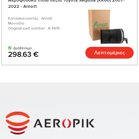
Aερόφουσκα πίσω δεξιά Toyota Sequoia (XK60) 2007-
2022 - Arnott
Κατασκευαστής : Arnott
Μοντέλο :
Original part number : A-3615
Διαθέσιμο
Λεπτομέριες
298.63 €