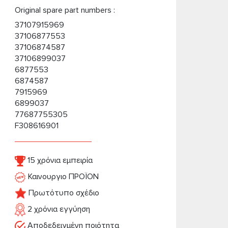
Original spare part numbers :
37107915969
37106877553
37106874587
37106899037
6877553
6874587
7915969
6899037
77687755305
F308616901
15 χρόνια εμπειρία
Καινουργιο ΠΡΟΪΟΝ
Πρωτότυπο σχέδιο
2 χρόνια εγγύηση
Αποδεδειγμένη ποιότητα