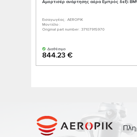
Αμορτισέρ ανάρτησης αέρα Εμπρός δεξί BMW
Εισαγωγέας : AEROPIK
Μοντέλο :
Original part number : 37107915970
Διαθέσιμο
844.23 €
Πλη