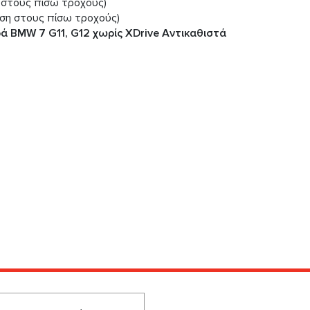
η στους πίσω τροχούς)
νηση στους πίσω τροχούς)
 BMW 7 G11, G12 χωρίς XDrive Αντικαθιστά