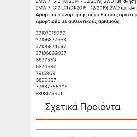
BMW 7 'G12 (10/2014 - 02/2019) 2WD (με κίνησ
BMW 7 'G12 LCI (01/2018 - 12/2019) 2WD (με κί
Αμορτισέρ ανάρτησης αέρα Εμπρός αριστερά
Αμορτισέρ με αυθεντικούς αριθμούς:
37107915969
37106877553
37106874587
37106899037
6877553
6874587
7915969
6899037
77687755305
F308616901
Σχετικά Προϊόντα