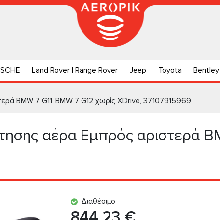
RSCHE
Land Rover | Range Rover
Jeep
Toyota
Bentley
ερά BMW 7 G11, BMW 7 G12 χωρίς XDrive, 37107915969
τησης αέρα Εμπρός αριστερά B
Διαθέσιμο
844.23 €