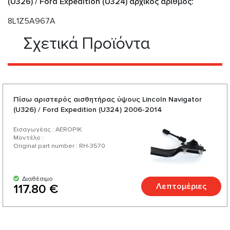
(U326) / Ford Expedition (U324) αρχικός αριθμός:
8L1Z5A967A
Σχετικά Προϊόντα
Πίσω αριστερός αισθητήρας ύψους Lincoln Navigator
(U326) / Ford Expedition (U324) 2006-2014
Εισαγωγέας : AEROPIK
Μοντέλο :
Original part number : RH-3570
Διαθέσιμο
Λεπτομέριες
117.80 €