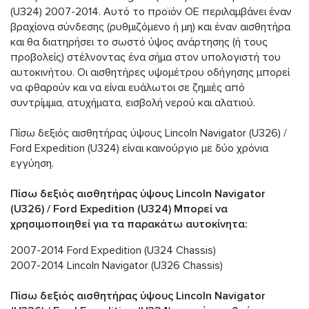
(U324) 2007-2014. Αυτό το προϊόν OE περιλαμβάνει έναν
βραχίονα σύνδεσης (ρυθμιζόμενο ή μη) και έναν αισθητήρα
και θα διατηρήσει το σωστό ύψος ανάρτησης (ή τους
προβολείς) στέλνοντας ένα σήμα στον υπολογιστή του
αυτοκινήτου. Οι αισθητήρες υψομέτρου οδήγησης μπορεί
να φθαρούν και να είναι ευάλωτοι σε ζημιές από
συντρίμμια, ατυχήματα, εισβολή νερού και αλατιού.
Πίσω δεξιός αισθητήρας ύψους Lincoln Navigator (U326) /
Ford Expedition (U324) είναι καινούργιο με δύο χρόνια
εγγύηση.
Πίσω δεξιός αισθητήρας ύψους Lincoln Navigator
(U326) / Ford Expedition (U324) Μπορεί να
χρησιμοποιηθεί για τα παρακάτω αυτοκίνητα:
2007-2014 Ford Expedition (U324 Chassis)
2007-2014 Lincoln Navigator (U326 Chassis)
Πίσω δεξιός αισθητήρας ύψους Lincoln Navigator