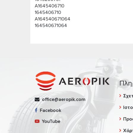
A1645406710
1645406710
A164540671064
164540671064
Πλη
Σχετ
office@aeropik.com
Ιστο
Facebook
Προ
YouTube
Χάρ