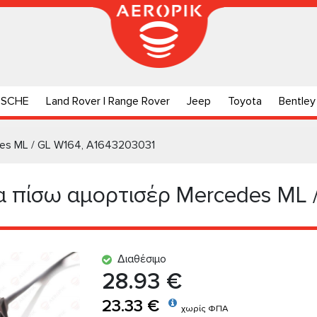
RSCHE
Land Rover | Range Rover
Jeep
Toyota
Bentley
es ML / GL W164, A1643203031
 πίσω αμορτισέρ Mercedes ML 
Διαθέσιμο
28.93 €
23.33 €
χωρίς ΦΠΑ