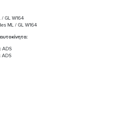
 / GL W164
des ML / GL W164
 αυτοκίνητα:
ε ADS
ε ADS