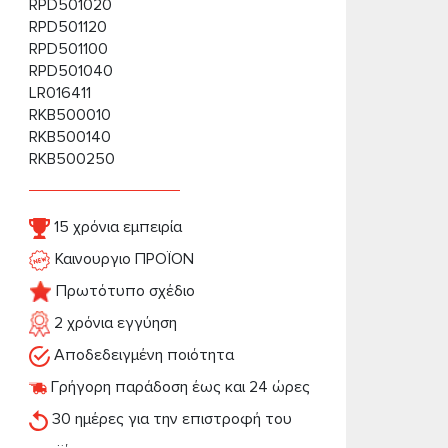
RPD501020
RPD501120
RPD501100
RPD501040
LR016411
RKB500010
RKB500140
RKB500250
15 χρόνια εμπειρία
Καινουργιο ΠΡΟΪΟΝ
Πρωτότυπο σχέδιο
2 χρόνια εγγύηση
Αποδεδειγμένη ποιότητα
Γρήγορη παράδοση έως και 24 ώρες
30 ημέρες για την επιστροφή του