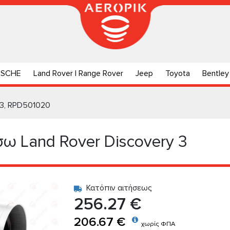
RSCHE
Land Rover | Range Rover
Jeep
Toyota
Bentley
 3, RPD501020
 Land Rover Discovery 3
Κατόπιν αιτήσεως
256.27 €
206.67 €
χωρίς ΦΠΑ