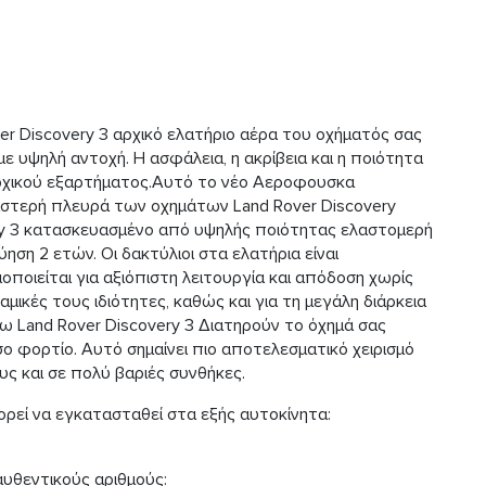
r Discovery 3 αρχικό ελατήριο αέρα του οχήματός σας
 υψηλή αντοχή. Η ασφάλεια, η ακρίβεια και η ποιότητα
αρχικού εξαρτήματος.Αυτό το νέο Αεροφουσκα
αριστερή πλευρά των οχημάτων Land Rover Discovery
ry 3 κατασκευασμένο από υψηλής ποιότητας ελαστομερή
ηση 2 ετών. Οι δακτύλιοι στα ελατήρια είναι
οποιείται για αξιόπιστη λειτουργία και απόδοση χωρίς
ναμικές τους ιδιότητες, καθώς και για τη μεγάλη διάρκεια
ω Land Rover Discovery 3 Διατηρούν το όχημά σας
σο φορτίο. Αυτό σημαίνει πιο αποτελεσματικό χειρισμό
υς και σε πολύ βαριές συνθήκες.
ρεί να εγκατασταθεί στα εξής αυτοκίνητα:
αυθεντικούς αριθμούς: