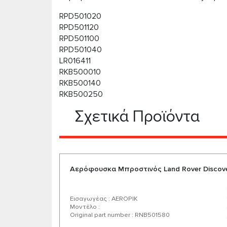
RPD501020
RPD501120
RPD501100
RPD501040
LR016411
RKB500010
RKB500140
RKB500250
Σχετικά Προϊόντα
Αερόφουσκα Μπροστινός Land Rover Discove
Εισαγωγέας : AEROPIK
Μοντέλο :
Original part number : RNB501580