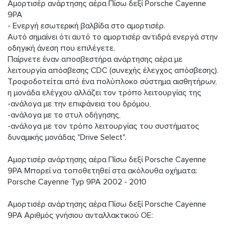
Αμορτισέρ ανάρτησης αέρα Πίσω δεξί Porsche Cayenne
9PA
- Ενεργή εσωτερική βαλβίδα στο αμορτισέρ.
Αυτό σημαίνει ότι αυτό το αμορτισέρ αντιδρά ενεργά στην
οδηγική άνεση που επιλέγετε.
Παίρνετε έναν αποσβεστήρα ανάρτησης αέρα με
λειτουργία απόσβεσης CDC (συνεχής έλεγχος απόσβεσης).
Τροφοδοτείται από ένα πολύπλοκο σύστημα αισθητήρων,
η μονάδα ελέγχου αλλάζει τον τρόπο λειτουργίας της
-ανάλογα με την επιφάνεια του δρόμου,
-ανάλογα με το στυλ οδήγησης,
-ανάλογα με τον τρόπο λειτουργίας του συστήματος
δυναμικής μονάδας "Drive Select".
Αμορτισέρ ανάρτησης αέρα Πίσω δεξί Porsche Cayenne
9PA Μπορεί να τοποθετηθεί στα ακόλουθα οχήματα:
Porsche Cayenne Typ 9PA 2002 - 2010
Αμορτισέρ ανάρτησης αέρα Πίσω δεξί Porsche Cayenne
9PA Αριθμός γνήσιου ανταλλακτικού OE: