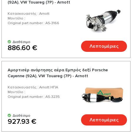
(92A), VW Touareg (7P) - Arnott
Κατασκευαστής : Arnott
Μοντέλο :
Original part number : AS-3166
Διαθέσιμο
Λεπτομέριες
886.60 €
Αμορτισέρ ανάρτησης αέρα Εμπρός δεξί Porsche
Cayenne (92A), VW Touareg (7P) - Arnott
Κατασκευαστής : Arnott ΗΠΑ
Μοντέλο :
Original part number : AS-3235
Διαθέσιμο
Λεπτομέριες
927.93 €