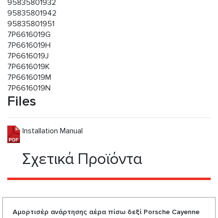
95835801932
95835801942
95835801951
7P6616019G
7P6616019H
7P6616019J
7P6616019K
7P6616019M
7P6616019N
Files
Installation Manual
Σχετικά Προϊόντα
Αμορτισέρ ανάρτησης αέρα πίσω δεξί Porsche Cayenne