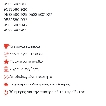
95835801917
95835801920
95835801925 95835801927
95835801932
95835801942
95835801951
15 χρόνια εμπειρία
Καινουργιο ΠΡΟΪΟΝ
Πρωτότυπο σχέδιο
2 χρόνια εγγύηση
Αποδεδειγμένη ποιότητα
Γρήγορη παράδοση έως και 24 ώρες
30 ημέρες για την επιστροφή του προϊόντος