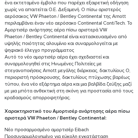
ένα εκτεταμένο έμβολο που παρέχει εξαιρετική οδήγηση
χωρίς να απαιτείται O.E. Δεξαμενή. Ο πίσω αριστερός
αερόσακος VW Phaeton / Bentley Continental της Arnott
περιλαμβάνει έναν νέο αερόσακο Continental ContiTech. Το
Αμορτισέρ ανάρτησης αέρα πίσω αριστερά VW
Phaeton / Bentley Continental είναι κατασκευασμένο από
υψηλής ποιότητας αλουμίνιο και συναρμολογείται με
ψηφιακό έλεγχο προγράμματος
Αυτό το νέο αμορτισέρ αέρα έχει σχεδιαστεί και
συναρμολογηθεί στις Ηνωμένες Πολιτείες με
στεγανοποιήσεις Arnott μεγάλης διάρκειας, δακτυλίους O,
περιοριστή πρόσκρουσης, δακτυλίους πτύχωσης βαρέως
τύπου, ένα νέο εξάρτημα αέρα και μια βαλβίδα ζεύξης μαζί
με μια μπότα ανθεκτική στη σκόνη για προστασία από τους
κραδασμούς απορροφητήρας.
Χαρακτηριστικό του Αμορτισέρ ανάρτησης αέρα πίσω
αριστερά VW Phaeton / Bentley Continental:
Νέο προσαρμοσμένο αμορτισέρ Eibach
Προσυναρμολογημένο για εύκολη εγκατάσταση