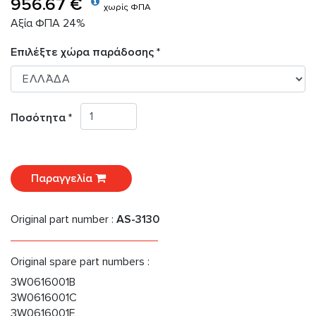
956.67 €
χωρίς ΦΠΑ
Αξία ΦΠΑ 24%
Επιλέξτε χώρα παράδοσης *
Ποσότητα *
Παραγγελία
Original part number :
AS-3130
Original spare part numbers :
3W0616001B
3W0616001C
3W0616001E