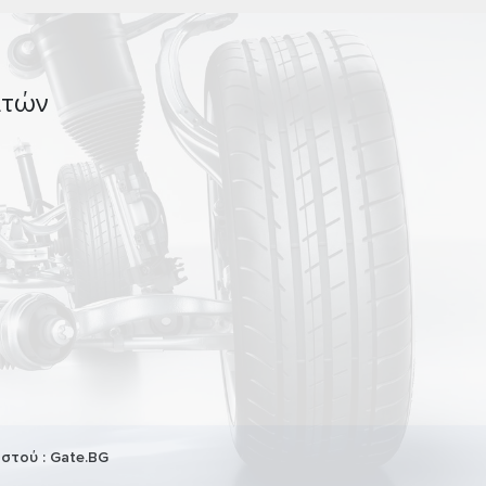
ατών
Ιστού :
Gate.BG