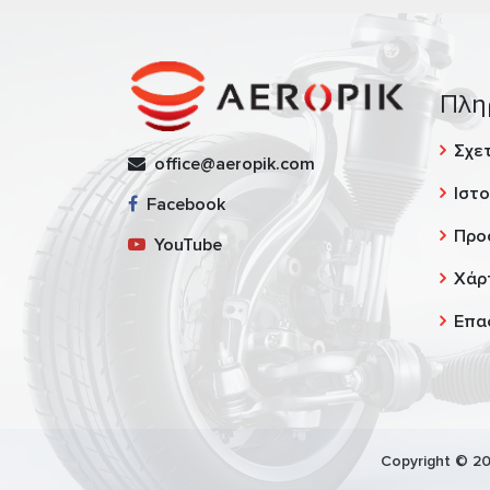
Πλη
Σχετ
office@aeropik.com
Ιστο
Facebook
Προ
YouTube
Χάρ
Επα
Copyright © 20