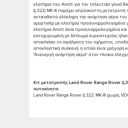
ελατήρια του Anott για την τελευταία γενιά R
(L322) MK-III παρέχει απρόσκοπτη μετατροπή
αντικαθιστά ολόκληρη την ανάρτηση αέρα του
αμορτισέρ με ελατήρια προσυναρμολογημένα γ
ελατήρια Anott είναι προσυναρμολογημένα και 
κατοχυρωμένη με δίπλωμα ευρεσιτεχνίας ηλεκ
αποκλείσει τα σφάλματα του οχήματος, υποδει
αποκλειστική συσκευή, η οποία είναι γρήγορη 
"Ανενεργή ανάρτηση αέρα" στον πίνακα ελέγχο
Kιτ μετατροπής Land Rover Range Rover (L3
αυτοκίνητα:
Land Rover Range Rover (L322, MK-III (χωρίς V