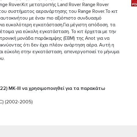
ange Rover.Kιτ μετατροπής Land Rover Range Rover
 του συστήματος αερανάρτησης του Range Rover.Το κιτ
 αυτοκινήτου με έναν πιο αξιόπιστο συνδυασμό
ια ευκολότερη εγκατάσταση.Για μέγιστη απόδοση, τα
έτοιμα για εύκολη εγκατάσταση. Το κιτ έρχεται με την
τρονική μονάδα παράκαμψης (EBM) της Anot για να
κνύοντας ότι δεν έχει πλέον ανάρτηση αέρα. Αυτή η
και εύκολη στην εγκατάσταση, απενεργοποιεί το μήνυμα
υ.
22) MK-III να χρησιμοποιηθεί για τα παρακάτω
DC) (2002-2005)