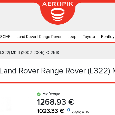
RSCHE
Land Rover | Range Rover
Jeep
Toyota
Bentley
L322) MK-III (2002-2005), C-2518
Land Rover Range Rover (L322) M
Διαθέσιμο
1268.93 €
1023.33 €
χωρίς ΦΠΑ