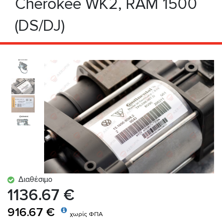
Cherokee WK2, RAM 1500
(DS/DJ)
Διαθέσιμο
1136.67 €
916.67 €
χωρίς ΦΠΑ