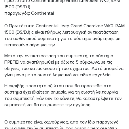
Πρωτότυπο Continental Jeep Grand Cherokee WK2, RAM
1500 (DS/DJ)
παραγωγός: Continental
Ο Πρωτότυπο Continental Jeep Grand Cherokee WK2, RAM
1500 (DS/DJ) ς είναι πλήρως λειτουργική αντικατάσταση
του αυθεντικού συμπιεστή για το σύστημα ανάρτησης με
πεπιεσμένο αέρα για την
Μετά την αντικατάσταση του συμπιεστή, το σύστημα
ΠΡΕΠΕΙ να αναπληρωθεί με άζωτο 5 σύμφωνα με τις
οδηγίες του κατασκευαστή του οχήματος. Αυτό μπορεί να
γίνει μόνο με το σωστό λογισμικό και ειδικά εργαλεία.
Η ακριβής ποσότητα αζώτου που θα προστεθεί στο
σύστημα έχει ιδιαίτερη σημασία για τη σωστή λειτουργία
του συμπιεστή. Εάν δεν το κάνετε, θα καταστρέψετε τον
συμπιεστή και θα ακυρώσετε την εγγύηση.
Ο συμπιεστής είναι καινούργιος, από τον ίδιο παραγωγό
των αυθεντικών συμπιεστών του Grand Cherokee WK2,