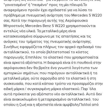
"γονατισμένο" ή "πεσμένο" προς τη μία πλευρά.Το
αναφερόμενο προϊόν έχει σχεδιαστεί για να λύσει το
πρόβλημα με πνευματική ανάρτηση του Mercedes S W220
σας. Κατά την παραγωγή αυτής της Aερόφουσκα
Μπροστινός Mercedes Benz S W220 χρησιμοποιούνται
εντελώς νέα υλικά. Τα μεταλλικά μέρη είναι
κατασκευασμένα σύμφωνα με τις απαιτήσεις και τις
ανάγκες του τμήματος της πνευματικής ανάρτησης.
Συνήθως εφαρμόζεται πλήρως τον αρχικό σχεδιασμό του
ανταλλακτικού, το οποίο βελτιστοποιεί το κόστος
παραγωγής. Επιπλέον, το ελαστικό που χρησιμοποιείται
είναι αρκετά αξιόπιστα. Η διαφορά είναι ότι πουθενά στην
αερόφουσκα δεν θα βρείτε ένα γνωστό λογότυπα των
εμπορικών σημάτων, που παράγουν ανταλλακτικά ή τα
μεταλλικά μέρη, ούτε σφραγίδα από το ελαστικό ή στη
συσκευασία, που κατά κάποιο τρόπο να προσαρμόζει στην
ειδική μάρκα / συγκεκριμένη μάρκα ελαστικού. Παρ 'όλα
αυτά πρόκειται για αξιόπιστο νέο ανταλλακτικό. Αυτό δεν
είναι ανακυκλωμένο ή μεταχειρισμένο ανταλλακτικό, του
οποίου η ζωή και η αξιοπιστία είναι αμφίβολη.Πολλοί από